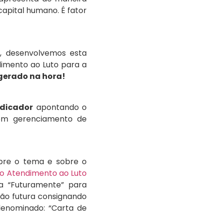
pital humano. É fator
, desenvolvemos esta
dimento ao Luto para a
gerado na hora!
ndicador
apontando o
om gerenciamento de
obre o tema e sobre o
no Atendimento ao Luto
va “Futuramente” para
ção futura consignando
enominado: “Carta de