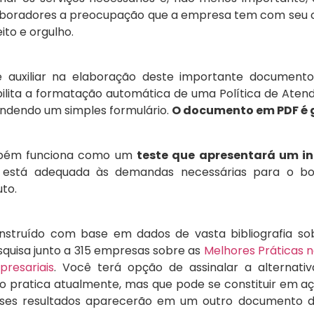
aboradores a preocupação que a empresa tem com seu ca
to e orgulho.
 auxiliar na elaboração deste importante documento
ilita a formatação automática de uma Política de Aten
ndendo um simples formulário.
O documento em PDF é 
mbém funciona como um
teste que apresentará um i
 está adequada às demandas necessárias para o b
uto.
construído com base em dados de vasta bibliografia s
squisa junto a 315 empresas sobre as
Melhores Práticas 
resariais
. Você terá opção de assinalar a alternati
o pratica atualmente, mas que pode se constituir em a
sses resultados aparecerão em um outro documento d