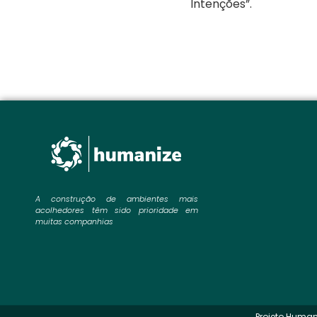
Intenções”.
A construção de ambientes mais
acolhedores têm sido prioridade em
muitas companhias
Projeto Human