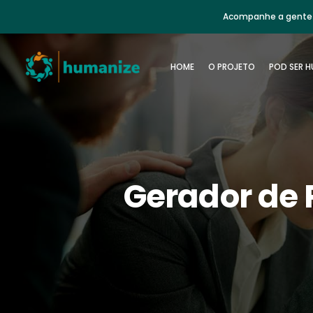
Acompanhe a gente 
HOME
O PROJETO
POD SER 
Gerador de P