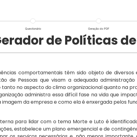
Questionário
Geração do PDF
Gerador de Políticas de
uências comportamentais têm sido objeto de diversos e
tão de Pessoas que visam a adequada administração 
 tanto no aspecto do clima organizacional quanto na pro
anização administra essa difícil fase na vida que impac
a imagem da empresa e como ela é enxergada pelos func
interna para lidar com o tema Morte e Luto é identifica
ações, estabelece um plano emergencial e de contingênc
onar os serviços necessários e, não menos importante,