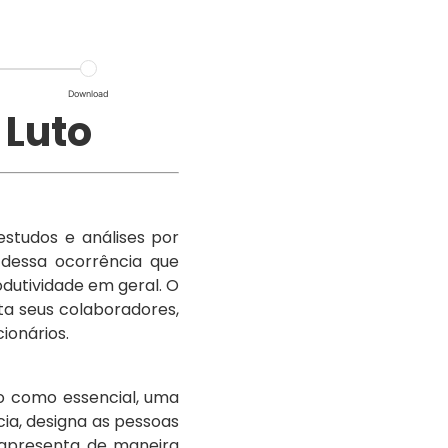
Download
 Luto
studos e análises por
dessa ocorrência que
dutividade em geral. O
ta seus colaboradores,
ionários.
do como essencial, uma
ia, designa as pessoas
 apresenta de maneira