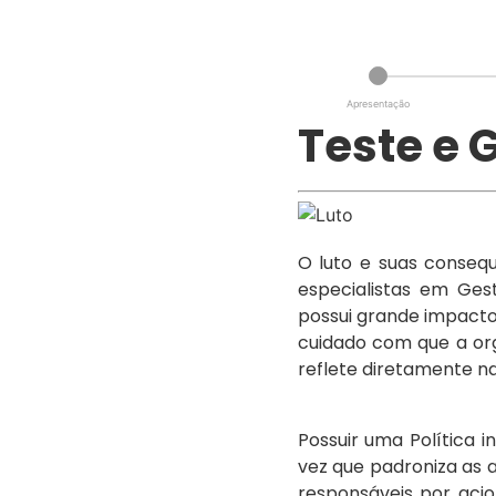
Apresentação
Teste e 
O luto e suas conseq
especialistas em Ges
possui grande impacto
cuidado com que a org
reflete diretamente n
Possuir uma Política 
vez que padroniza as 
responsáveis por aci