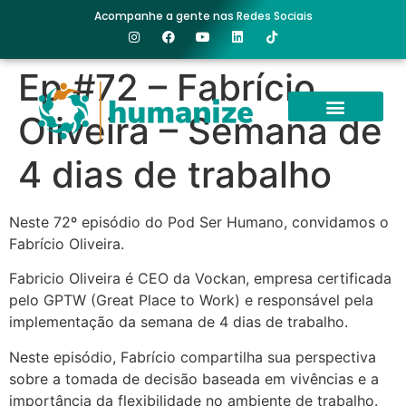
Acompanhe a gente nas Redes Sociais
Ep #72 – Fabrício
Oliveira – Semana de
O PROJETO
POD SER HUMANO
FÓRUM HUMANIZE
LUTO CORPORATIVO
ABRAÇO DIGITAL
COROAS DE FLORES
4 dias de trabalho
Neste 72º episódio do Pod Ser Humano, convidamos o
Fabrício Oliveira
.
Fabricio Oliveira é CEO da Vockan, empresa certificada
pelo GPTW (Great Place to Work) e responsável pela
implementação da semana de 4 dias de trabalho.
Neste episódio, Fabrício compartilha sua perspectiva
sobre a tomada de decisão baseada em vivências e a
importância da flexibilidade no ambiente de trabalho.